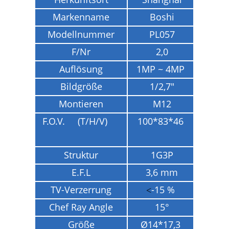
Markenname
Boshi
Modellnummer
PL
057
F/Nr
2,0
Auflösung
1MP ~ 4MP
Bildgröße
1/2,7"
Montieren
M12
F.O.V. (T/H/V)
100*83*46
Struktur
1G3P
E.F.L
3,6 mm
TV-Verzerrung
-15 %
<
Chef Ray Angle
15°
Größe
Ø14*17,3