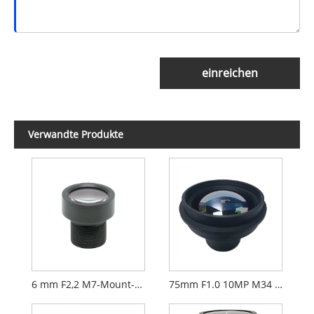
einreichen
Verwandte Produkte
6 mm F2,2 M7-Mount-CCTV-Objektiv für 1/2,9-Zoll-Überwachungskameras
75mm F1.0 10MP M34 17um Objektiv Langwellen-Infrarot-Wärmebildobjektiv