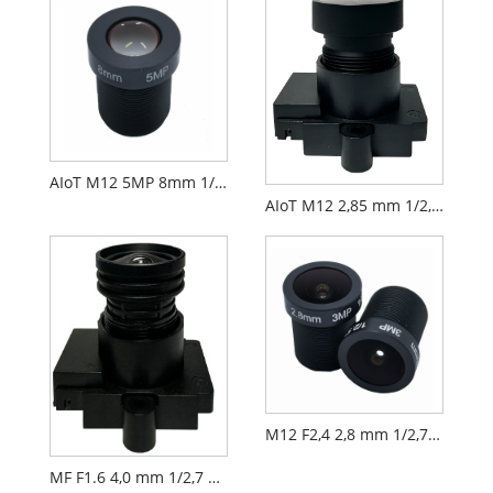
AIoT M12 5MP 8mm 1/2,7" F2.0 FPV Kameraobjektiv
AIoT M12 2,85 mm 1/2,9 Zoll F2,3 FPV-Kameraobjektiv PL071
M12 F2,4 2,8 mm 1/2,7 Zoll Sicherheits-CCTV-AIoT-Objektiv
MF F1.6 4,0 mm 1/2,7 Zoll M12 FPV-Drohnenkameraobjektiv PL066