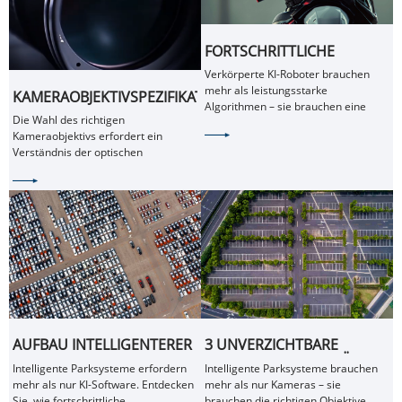
FORTSCHRITTLICHE
KAMERALINSENTECHNOLOGI
Verkörperte KI-Roboter brauchen
FÜR VERKÖRPERTE KI-
mehr als leistungsstarke
KAMERAOBJEKTIVSPEZIFIKATIONEN
ROBOTER: ERMÖGLICHT
Algorithmen – sie brauchen eine
VERSTEHEN: EIN
INTELLIGENTERES
Die Wahl des richtigen
zuverlässige visuelle Wahrnehmung.
VOLLSTÄNDIGER
MASCHINELLES SEHEN
Kameraobjektivs erfordert ein
Entdecken Sie, wie fortschrittliche
LEITFADEN FÜR
Verständnis der optischen
optische Linsen die Sicht, Navigation
INGENIEURE
Spezifikationen. Dieser auf
und Intelligenz von Robotern
Ingenieure ausgerichtete Leitfaden
verbessern.
erläutert Brennweite, Blende,
Sichtfeld, Verzerrung, MTF und
andere wichtige Parameter.
AUFBAU INTELLIGENTERER
3 UNVERZICHTBARE
PARKSYSTEME MIT
KAMERAOBJEKTIVE FÜR
Intelligente Parksysteme erfordern
Intelligente Parksysteme brauchen
FORTSCHRITTLICHER
INTELLIGENTE
mehr als nur KI-Software. Entdecken
mehr als nur Kameras – sie
KAMERALINSENTECHNOLOGIE
PARKPLATZÜBERWACHUNGS
Sie, wie fortschrittliche
brauchen die richtigen Objektive.