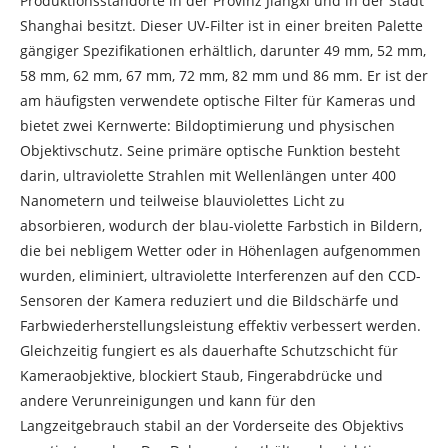
Produktionsstandorte in der Provinz Jiangxi und in der Stadt
Shanghai besitzt. Dieser UV-Filter ist in einer breiten Palette
gängiger Spezifikationen erhältlich, darunter 49 mm, 52 mm,
58 mm, 62 mm, 67 mm, 72 mm, 82 mm und 86 mm. Er ist der
am häufigsten verwendete optische Filter für Kameras und
bietet zwei Kernwerte: Bildoptimierung und physischen
Objektivschutz. Seine primäre optische Funktion besteht
darin, ultraviolette Strahlen mit Wellenlängen unter 400
Nanometern und teilweise blauviolettes Licht zu
absorbieren, wodurch der blau-violette Farbstich in Bildern,
die bei nebligem Wetter oder in Höhenlagen aufgenommen
wurden, eliminiert, ultraviolette Interferenzen auf den CCD-
Sensoren der Kamera reduziert und die Bildschärfe und
Farbwiederherstellungsleistung effektiv verbessert werden.
Gleichzeitig fungiert es als dauerhafte Schutzschicht für
Kameraobjektive, blockiert Staub, Fingerabdrücke und
andere Verunreinigungen und kann für den
Langzeitgebrauch stabil an der Vorderseite des Objektivs