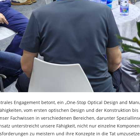
trales Engagement betont, ein „One-Stop Optical Design and Manuf
higkeiten, vom ersten optischen Design und der Konstruktion bis 
n unser Fachwissen in verschiedenen Bereichen, darunter Spezialli
tz unterstreicht unsere Fähigkeit, nicht nur einzelne Komponent
orderungen zu meistern und ihre Konzepte in die Tat umzusetze